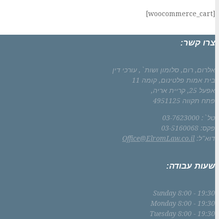
[woocommerce_cart]
צרו קשר:
אלרום, רום, סלומון ושות`, עורכי דין
בית אמות פלטינום, קומה 11
אפעל 25, קריית אריה,
פתח תקווה 4951125
טל`: 03-7623000
פקס: 03-5160068
דוא"ל:
Office@ElromLaw.co.il
שעות עבודה:
Sunday
8:00 - 19:30
Monday
8:00 - 19:30
Tuesday
8:00 - 19:30