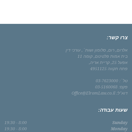
צרו קשר:
אלרום, רום, סלומון ושות`, עורכי דין
בית אמות פלטינום, קומה 11
אפעל 25, קריית אריה,
פתח תקווה 4951125
טל`: 03-7623000
פקס: 03-5160068
דוא"ל:
Office@ElromLaw.co.il
שעות עבודה:
8:00 - 19:30
Sunday
8:00 - 19:30
Monday